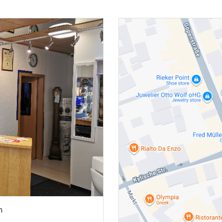
Next
n